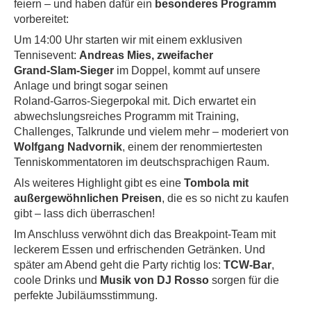
feiern – und haben dafür ein
besonderes Programm
vorbereitet:
Um 14:00 Uhr starten wir mit einem exklusiven
Tennisevent:
Andreas Mies, zweifacher
Grand‑Slam‑Sieger
im Doppel, kommt auf unsere
Anlage und bringt sogar seinen
Roland‑Garros‑Siegerpokal mit. Dich erwartet ein
abwechslungsreiches Programm mit Training,
Challenges, Talkrunde und vielem mehr – moderiert von
Wolfgang Nadvornik
, einem der renommiertesten
Tenniskommentatoren im deutschsprachigen Raum.
Als weiteres Highlight gibt es eine
Tombola mit
außergewöhnlichen Preisen
, die es so nicht zu kaufen
gibt – lass dich überraschen!
Im Anschluss verwöhnt dich das Breakpoint‑Team mit
leckerem Essen und erfrischenden Getränken. Und
später am Abend geht die Party richtig los:
TCW‑Bar
,
coole Drinks und
Musik von DJ Rosso
sorgen für die
perfekte Jubiläumsstimmung.