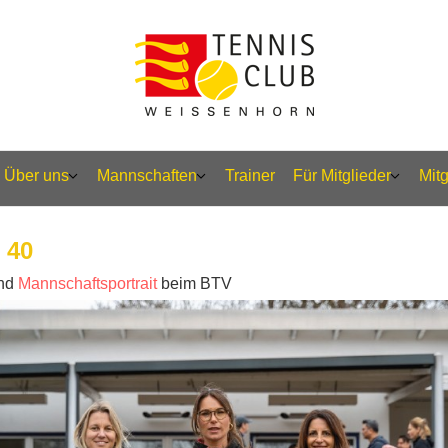
Über uns
Mannschaften
Trainer
Für Mitglieder
Mit
 40
nd
Mannschaftsportrait
beim BTV