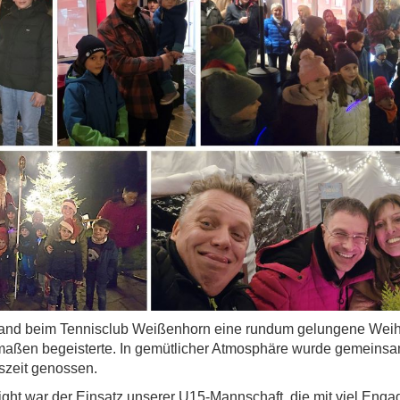
fand beim Tennisclub Weißenhorn eine rundum gelungene Weihna
rmaßen begeisterte. In gemütlicher Atmosphäre wurde gemeinsa
szeit genossen.
ght war der Einsatz unserer U15-Mannschaft, die mit viel Eng