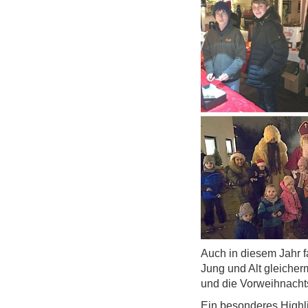
TC Weißenhorn - Mehr als Tennis!
0
1
Auch in diesem Jahr 
2
3
Jung und Alt gleiche
und die Vorweihnacht
Ein besonderes Highli