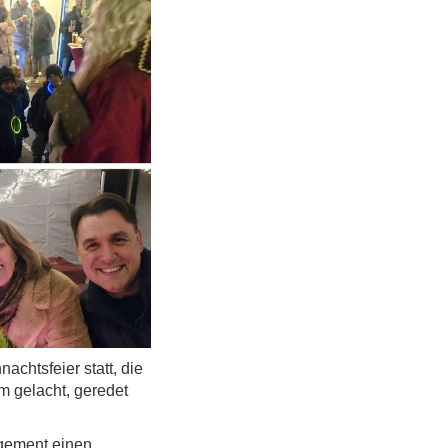
chtsfeier statt, die
m gelacht, geredet
agement einen