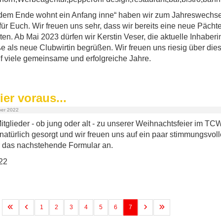
dem Ende wohnt ein Anfang inne“ haben wir zum Jahreswechse
 für Euch. Wir freuen uns sehr, dass wir bereits eine neue Pächte
en. Ab Mai 2023 dürfen wir Kerstin Veser, die aktuelle Inhaberin
e als neue Clubwirtin begrüßen. Wir freuen uns riesig über dies
 viele gemeinsame und erfolgreiche Jahre.
er voraus...
ber 2022
Mitglieder - ob jung oder alt - zu unserer Weihnachtsfeier im T
t natürlich gesorgt und wir freuen uns auf ein paar stimmungsvol
 das nachstehende Formular an.
1
2
3
4
5
6
7