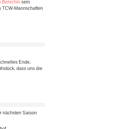
n Berschin
sein
den TCW-Mannschaften
schnelles Ende.
ühstück, dass uns die
er nächsten Saison