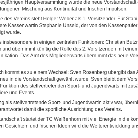
iesjährigen Hauptversammlung wurde die neue Vorstandschaf
elungenen Mischung aus Kontinuität und frischen Impulsen.
e des Vereins steht Holger Weber als 1. Vorsitzender. Für Stabi
nsere Kassenwartin Stephanie Unseld, der von den Kassenprüfe
igt wurde.
 insbesondere in einigen zentralen Funktionen: Christian Butz
b und übernimmt künftig die Rolle des 2. Vorsitzenden mit ein
nikation. Das Amt des Mitgliederwarts übernimmt das neue Vor
ch kommt es zu einem Wechsel: Sven Rosenberg übergibt das 
 neu in die Vorstandschaft gewählt wurde. Sven bleibt dem Vors
 Funktion des stellvertretenden Sport- und Jugendwarts mit zus
iere und Events.
ng als stellvertretende Sport- und Jugendwartin aktiv war, über
rantwortet damit die sportliche Ausrichtung des Vereins.
tandschaft startet der TC Weißenhorn mit viel Energie in die 
n Gesichtern und frischen Ideen wird die Weiterentwicklung un