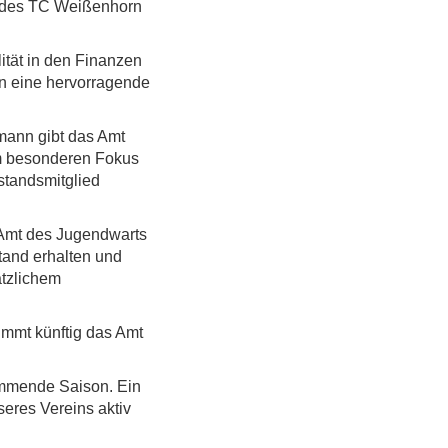
t des TC Weißenhorn
lität in den Finanzen
rn eine hervorragende
mann gibt das Amt
em besonderen Fokus
standsmitglied
Amt des Jugendwarts
tand erhalten und
ätzlichem
nimmt künftig das Amt
kommende Saison. Ein
seres Vereins aktiv